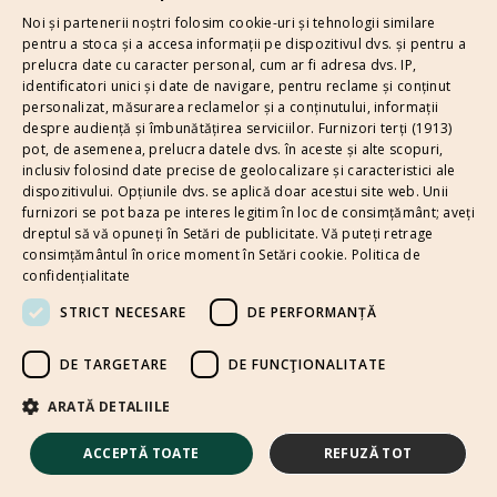
a
Noi și partenerii noștri folosim cookie-uri și tehnologii similare
First
Last
m
pentru a stoca și a accesa informații pe dispozitivul dvs. și pentru a
E
P
e
prelucra date cu caracter personal, cum ar fi adresa dvs. IP,
m
h
*
identificatori unici și date de navigare, pentru reclame și conținut
a
o
personalizat, măsurarea reclamelor și a conținutului, informații
i
n
despre audiență și îmbunătățirea serviciilor.
Furnizori terți (1913)
Next
l
e
pot, de asemenea, prelucra datele dvs. în aceste și alte scopuri,
*
*
inclusiv folosind date precise de geolocalizare și caracteristici ale
dispozitivului. Opțiunile dvs. se aplică doar acestui site web. Unii
furnizori se pot baza pe interes legitim în loc de consimțământ; aveți
dreptul să vă opuneți în
Setări de publicitate
. Vă puteți retrage
consimțământul în orice moment în
Setări cookie
.
Politica de
confidențialitate
STRICT NECESARE
DE PERFORMANȚĂ
DE TARGETARE
DE FUNCŢIONALITATE
ARATĂ DETALIILE
© 2026 ZENco SPA.
ACCEPTĂ TOATE
REFUZĂ TOT