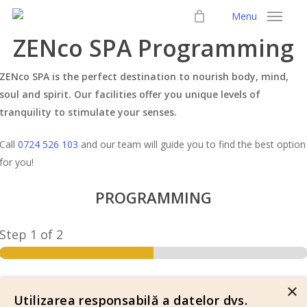
Skip
Menu
to
ZENco SPA Programming
main
content
ZENco SPA is the perfect destination to nourish body, mind,
soul and spirit. Our facilities offer you unique levels of
tranquility to stimulate your senses.
Call
0724 526 103
and our team will guide you to find the best option
for you!
PROGRAMMING
Step
1
of 2
×
Utilizarea responsabilă a datelor dvs.
N