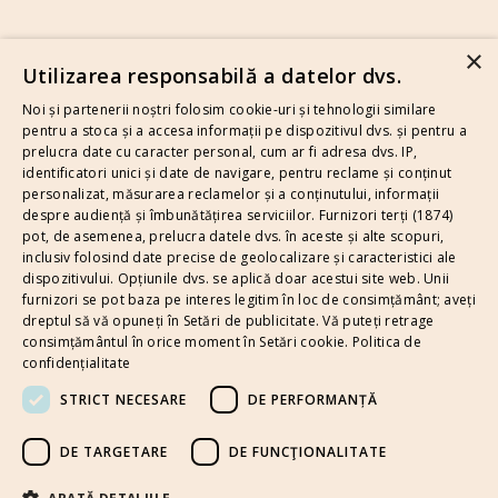
×
Utilizarea responsabilă a datelor dvs.
Noi și partenerii noștri folosim cookie-uri și tehnologii similare
pentru a stoca și a accesa informații pe dispozitivul dvs. și pentru a
prelucra date cu caracter personal, cum ar fi adresa dvs. IP,
identificatori unici și date de navigare, pentru reclame și conținut
personalizat, măsurarea reclamelor și a conținutului, informații
despre audiență și îmbunătățirea serviciilor.
Furnizori terți (1874)
pot, de asemenea, prelucra datele dvs. în aceste și alte scopuri,
inclusiv folosind date precise de geolocalizare și caracteristici ale
dispozitivului. Opțiunile dvs. se aplică doar acestui site web. Unii
furnizori se pot baza pe interes legitim în loc de consimțământ; aveți
dreptul să vă opuneți în
Setări de publicitate
. Vă puteți retrage
Terms and Conditions
Privacy Policy
Cookie Policy
consimțământul în orice moment în
Setări cookie
.
Politica de
confidențialitate
Contact
Activity report
STRICT NECESARE
DE PERFORMANȚĂ
DE TARGETARE
DE FUNCŢIONALITATE